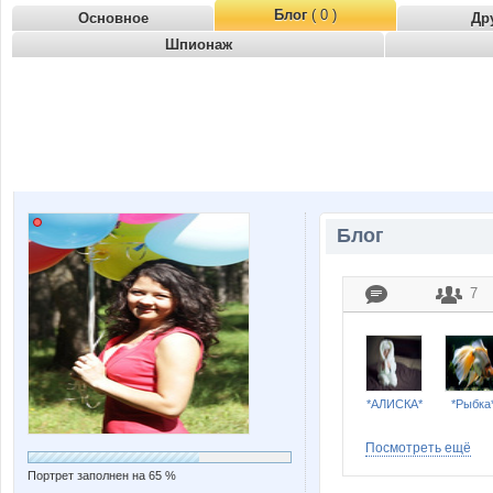
Блог
( 0 )
Основное
Др
Шпионаж
Блог
7
*АЛИСКА*
*Рыбка
Посмотреть ещё
Портрет заполнен на 65 %