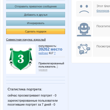
Pristavochka
Sad
Этот блог
Отправить приватное сообщение
блогеров
.
Добавить в друзья
Игнорировать
kys1977
la-Belle
Посетит
Сделать подарок
Совместная покупка: взрослый
марг0ша
плато
популярность:
Посмотре
39262 место
рейтинг
617
?
Привилегированный
пользователь
3
Лисёнок!
Марина
уровня
Статистика портрета:
сейчас просматривают портрет - 0
зарегистрированные пользователи
посетившие портрет за 7 дней - 0